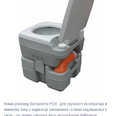
Новий різновид біотуалету РТ20. Для зручності експлуатації в
нижньому баку є індикатор заповнення і клапан надлишкового
тиску. Це значно спрощує його експлуатацію.Найбільше