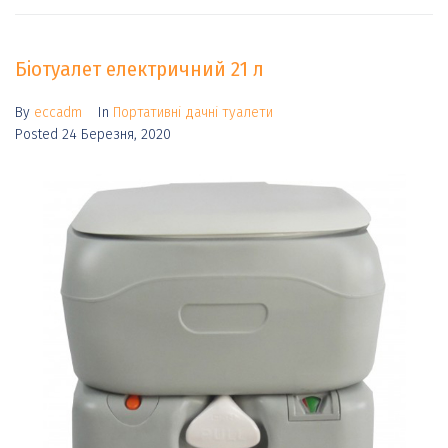
Біотуалет електричний 21 л
By
eccadm
In
Портативні дачні туалети
Posted
24 Березня, 2020