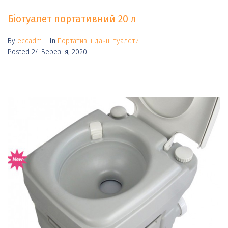
Біотуалет портативний 20 л
By
eccadm
In
Портативні дачні туалети
Posted
24 Березня, 2020