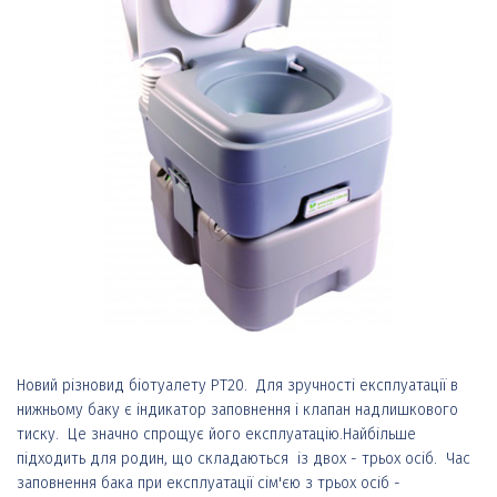
Новий різновид біотуалету РТ20. Для зручності експлуатації в
нижньому баку є індикатор заповнення і клапан надлишкового
тиску. Це значно спрощує його експлуатацію.Найбільше
підходить для родин, що складаються із двох - трьох осіб. Час
заповнення бака при експлуатації сім'єю з трьох осіб -