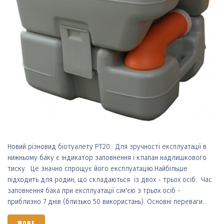
Новий різновид біотуалету РТ20. Для зручності експлуатації в
нижньому баку є індикатор заповнення і клапан надлишкового
тиску. Це значно спрощує його експлуатацію.Найбільше
підходить для родин, що складаються із двох - трьох осіб. Час
заповнення бака при експлуатації сім'єю з трьох осіб -
приблизно 7 днів (близько 50 використань). Основні переваги...
MORE