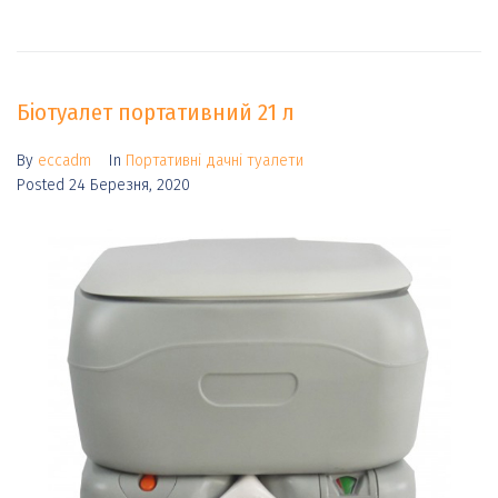
Біотуалет портативний 21 л
By
eccadm
In
Портативні дачні туалети
Posted
24 Березня, 2020