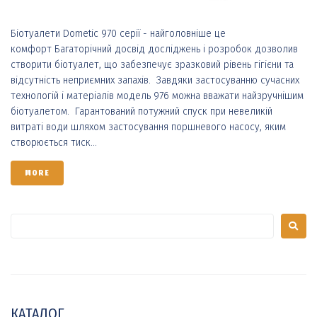
Біотуалети Dometic 970 серії - найголовніше це
комфорт Багаторічний досвід досліджень і розробок дозволив
створити біотуалет, що забезпечує зразковий рівень гігієни та
відсутність неприємних запахів. Завдяки застосуванню сучасних
технологій і матеріалів модель 976 можна вважати найзручнішим
біотуалетом. Гарантований потужний спуск при невеликій
витраті води шляхом застосування поршневого насосу, яким
створюється тиск...
MORE
КАТАЛОГ